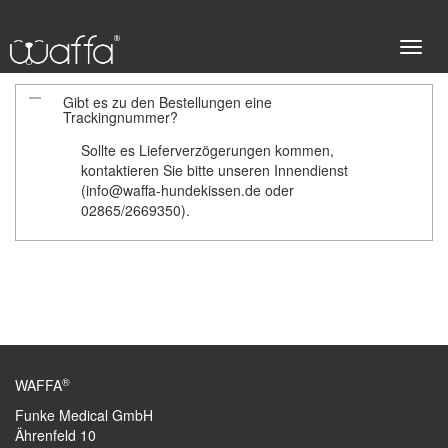
S
A
Gibt es zu den Bestellungen eine
Trackingnummer?
Sollte es Lieferverzögerungen kommen,
c
kontaktieren Sie bitte unseren Innendienst
(info@waffa-hundekissen.de oder
02865/2669350).
h
a
®
WAFFA
Funke Medical GmbH
l
Ährenfeld 10